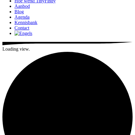
Hoe werkt TinyFindy
Aanbod
Blog
Agenda
Kennisbank
Contact
Loading view.