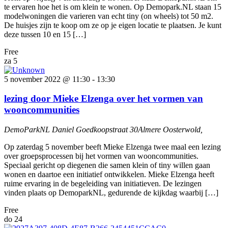
te ervaren hoe het is om klein te wonen. Op Demopark.NL staan 15
modelwoningen die varieren van echt tiny (on wheels) tot 50 m2.
De huisjes zijn te koop om ze op je eigen locatie te plaatsen. Je kunt
deze tussen 10 en 15 […]
Free
za
5
5 november 2022 @ 11:30
-
13:30
lezing door Mieke Elzenga over het vormen van
wooncommunities
DemoParkNL
Daniel Goedkoopstraat 30Almere Oosterwold,
Op zaterdag 5 november beeft Mieke Elzenga twee maal een lezing
over groepsprocessen bij het vormen van wooncommunities.
Speciaal gericht op diegenen die samen klein of tiny willen gaan
wonen en daartoe een initiatief ontwikkelen. Mieke Elzenga heeft
ruime ervaring in de begeleiding van initiatieven. De lezingen
vinden plaats op DemoparkNL, gedurende de kijkdag waarbij […]
Free
do
24