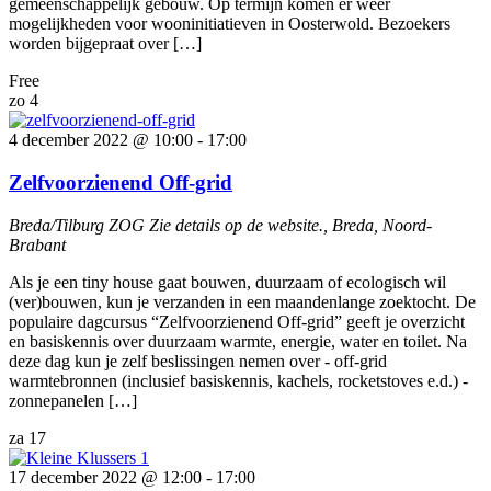
gemeenschappelijk gebouw. Op termijn komen er weer
mogelijkheden voor wooninitiatieven in Oosterwold. Bezoekers
worden bijgepraat over […]
Free
zo
4
4 december 2022 @ 10:00
-
17:00
Zelfvoorzienend Off-grid
Breda/Tilburg ZOG
Zie details op de website., Breda, Noord-
Brabant
Als je een tiny house gaat bouwen, duurzaam of ecologisch wil
(ver)bouwen, kun je verzanden in een maandenlange zoektocht. De
populaire dagcursus “Zelfvoorzienend Off-grid” geeft je overzicht
en basiskennis over duurzaam warmte, energie, water en toilet. Na
deze dag kun je zelf beslissingen nemen over - off-grid
warmtebronnen (inclusief basiskennis, kachels, rocketstoves e.d.) -
zonnepanelen […]
za
17
17 december 2022 @ 12:00
-
17:00