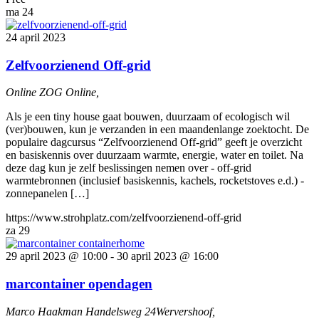
ma
24
24 april 2023
Zelfvoorzienend Off-grid
Online ZOG
Online,
Als je een tiny house gaat bouwen, duurzaam of ecologisch wil
(ver)bouwen, kun je verzanden in een maandenlange zoektocht. De
populaire dagcursus “Zelfvoorzienend Off-grid” geeft je overzicht
en basiskennis over duurzaam warmte, energie, water en toilet. Na
deze dag kun je zelf beslissingen nemen over - off-grid
warmtebronnen (inclusief basiskennis, kachels, rocketstoves e.d.) -
zonnepanelen […]
https://www.strohplatz.com/zelfvoorzienend-off-grid
za
29
29 april 2023 @ 10:00
-
30 april 2023 @ 16:00
marcontainer opendagen
Marco Haakman
Handelsweg 24Wervershoof,