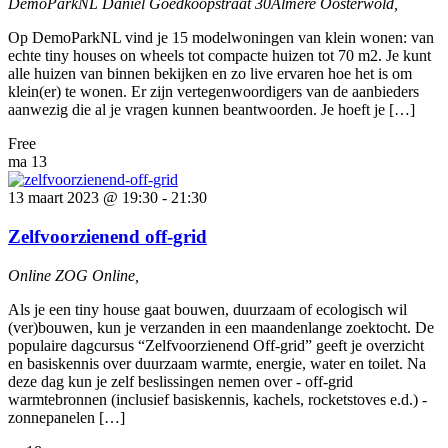
DemoParkNL
Daniel Goedkoopstraat 30Almere Oosterwold,
Op DemoParkNL vind je 15 modelwoningen van klein wonen: van
echte tiny houses on wheels tot compacte huizen tot 70 m2. Je kunt
alle huizen van binnen bekijken en zo live ervaren hoe het is om
klein(er) te wonen. Er zijn vertegenwoordigers van de aanbieders
aanwezig die al je vragen kunnen beantwoorden. Je hoeft je […]
Free
ma
13
13 maart 2023 @ 19:30
-
21:30
Zelfvoorzienend off-grid
Online ZOG
Online,
Als je een tiny house gaat bouwen, duurzaam of ecologisch wil
(ver)bouwen, kun je verzanden in een maandenlange zoektocht. De
populaire dagcursus “Zelfvoorzienend Off-grid” geeft je overzicht
en basiskennis over duurzaam warmte, energie, water en toilet. Na
deze dag kun je zelf beslissingen nemen over - off-grid
warmtebronnen (inclusief basiskennis, kachels, rocketstoves e.d.) -
zonnepanelen […]