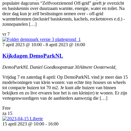
populaire dagcursus “Zelfvoorzienend Off-grid” geeft je overzicht
en basiskennis over duurzaam warmte, energie, water en toilet. Na
deze dag kun je zelf beslissingen nemen over - off-grid
warmtebronnen (inclusief basiskennis, kachels, rocketstoves e.d.) -
zonnepanelen […]
vr
7
7 april 2023 @ 10:00
-
8 april 2023 @ 16:00
Kijkdagen DemoParkNL
DemoParkNL
Daniel Goedkoopstraat 30Almere Oosterwold,
Vrijdag 7 en zaterdag 8 april: Op DemoParkNL vind je meer dan 15
modelwoningen van klein wonen: van echte tiny houses on wheels
tot compacte huizen tot 70 m2. Je kunt alle huizen van binnen
bekijken en zo live ervaren hoe het is om klein(er) te wonen. Er zijn
vertegenwoordigers van de aanbieders aanwezig die […]
Free
za
15
15 april 2023 @ 10:00
-
16:00