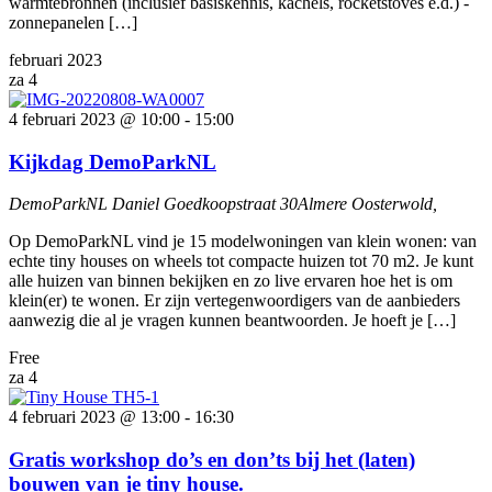
warmtebronnen (inclusief basiskennis, kachels, rocketstoves e.d.) -
zonnepanelen […]
februari 2023
za
4
4 februari 2023 @ 10:00
-
15:00
Kijkdag DemoParkNL
DemoParkNL
Daniel Goedkoopstraat 30Almere Oosterwold,
Op DemoParkNL vind je 15 modelwoningen van klein wonen: van
echte tiny houses on wheels tot compacte huizen tot 70 m2. Je kunt
alle huizen van binnen bekijken en zo live ervaren hoe het is om
klein(er) te wonen. Er zijn vertegenwoordigers van de aanbieders
aanwezig die al je vragen kunnen beantwoorden. Je hoeft je […]
Free
za
4
4 februari 2023 @ 13:00
-
16:30
Gratis workshop do’s en don’ts bij het (laten)
bouwen van je tiny house.