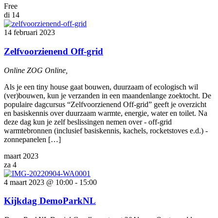
Free
di
14
14 februari 2023
Zelfvoorzienend Off-grid
Online ZOG
Online,
Als je een tiny house gaat bouwen, duurzaam of ecologisch wil
(ver)bouwen, kun je verzanden in een maandenlange zoektocht. De
populaire dagcursus “Zelfvoorzienend Off-grid” geeft je overzicht
en basiskennis over duurzaam warmte, energie, water en toilet. Na
deze dag kun je zelf beslissingen nemen over - off-grid
warmtebronnen (inclusief basiskennis, kachels, rocketstoves e.d.) -
zonnepanelen […]
maart 2023
za
4
4 maart 2023 @ 10:00
-
15:00
Kijkdag DemoParkNL