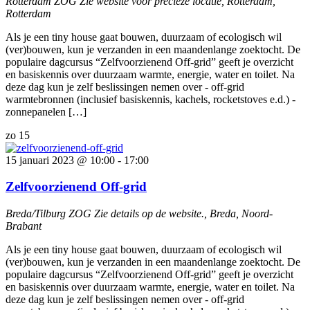
Rotterdam ZOG
Zie website voor precieze locatie, Rotterdam,
Rotterdam
Als je een tiny house gaat bouwen, duurzaam of ecologisch wil
(ver)bouwen, kun je verzanden in een maandenlange zoektocht. De
populaire dagcursus “Zelfvoorzienend Off-grid” geeft je overzicht
en basiskennis over duurzaam warmte, energie, water en toilet. Na
deze dag kun je zelf beslissingen nemen over - off-grid
warmtebronnen (inclusief basiskennis, kachels, rocketstoves e.d.) -
zonnepanelen […]
zo
15
15 januari 2023 @ 10:00
-
17:00
Zelfvoorzienend Off-grid
Breda/Tilburg ZOG
Zie details op de website., Breda, Noord-
Brabant
Als je een tiny house gaat bouwen, duurzaam of ecologisch wil
(ver)bouwen, kun je verzanden in een maandenlange zoektocht. De
populaire dagcursus “Zelfvoorzienend Off-grid” geeft je overzicht
en basiskennis over duurzaam warmte, energie, water en toilet. Na
deze dag kun je zelf beslissingen nemen over - off-grid